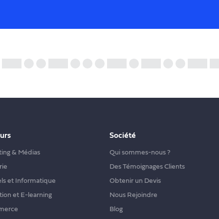
urs
Société
ing & Médias
Qui sommes-nous ?
rie
Des Témoignages Clients
els et Informatique
Obtenir un Devis
ion et E-learning
Nous Rejoindre
merce
Blog