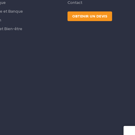
que
Contact
ce et Banque
OBTENIR UN DEVIS
n
et Bien-être