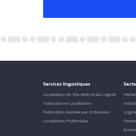
Services linguistiques
Secte
Localisation de Site Web et de Logiciel
Market
Traduction et Localisation
Indust
Publication Assistée par Ordinateur
Logici
Localisation Multimédia
Format
Ecom