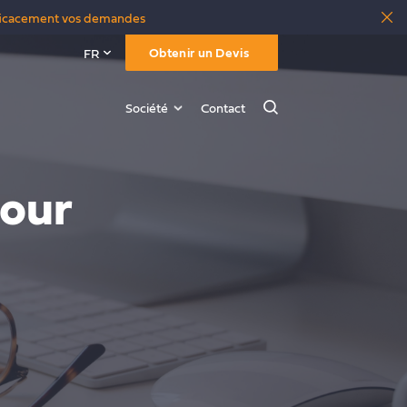
 efficacement vos demandes
Obtenir un Devis
FR
Société
Contact
Rechercher
pour