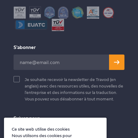
Santé et Bien-être
S'abonner
Leave
this
field
Je souhaite recevoir la newsletter de Travod (en
blank
anglais) avec des ressources utiles, des nouvelles de
l'entreprise et des informations sur la traduction.
Vous pouvez vous désabonner à tout moment.
Suivez nous
Twitter
Facebook
LinkedIn
Ce site web utilise des cookies
Nous utilisons des cookies pour