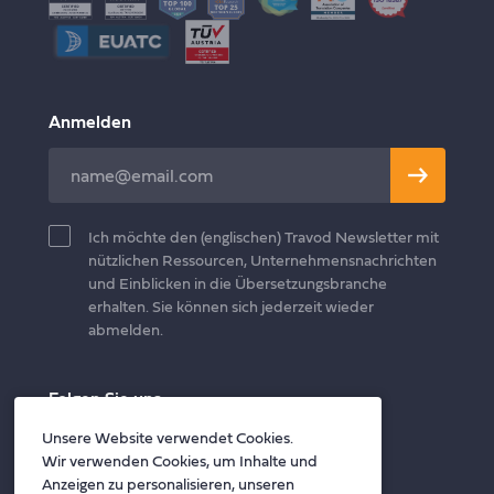
Anmelden
Leave
this
field
Ich möchte den (englischen) Travod Newsletter mit
blank
nützlichen Ressourcen, Unternehmensnachrichten
und Einblicken in die Übersetzungsbranche
erhalten. Sie können sich jederzeit wieder
abmelden.
Folgen Sie uns
Twitter
Facebook
LinkedIn
Unsere Website verwendet Cookies.
Wir verwenden Cookies, um Inhalte und
Anzeigen zu personalisieren, unseren