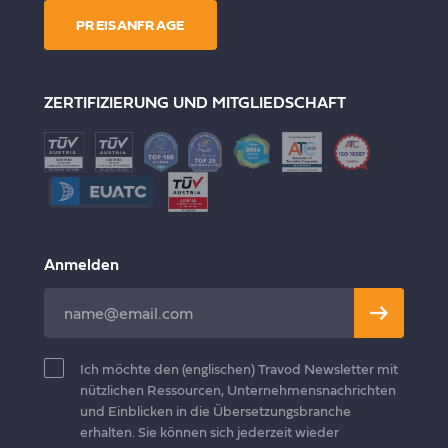
Kundenreferenzen
Schulungen & E-Learning
PREISANFRAGE
Preisanfrage
Juristische Übersetzungen
Spezieller Übersetzerbereich
Publishing
Blog
ZERTIFIZIERUNG UND MITGLIEDSCHAFT
Finanz- & Bankenwesen
Kontakt
Gesundheit & Wellness
Anmelden
Leave
this
field
Ich möchte den (englischen) Travod Newsletter mit
blank
nützlichen Ressourcen, Unternehmensnachrichten
und Einblicken in die Übersetzungsbranche
erhalten. Sie können sich jederzeit wieder