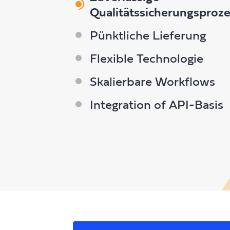
Fachliche Kompetenz
Qualitätssicherungsproz
Ihnen steht ein vertrauenswürdiges Netzwerk von
Pünktliche Lieferung
Übersetzern, Linguisten, Lektoren und Dolmetschern
mit entsprechenden zertifizierten Abschlüssen und
Flexible Technologie
langjähriger Berufserfahrung in Fachbereichen wie
Skalierbare Workflows
Technik, Produktion, Marketing und
Gesundheitswesen zur Verfügung. Als Fachexperten
Integration of API-Basis
verfügen sie über Qualifikationen, anerkannte
Übersetzungskompetenzen und Erfahrung auf diesen
Gebieten.