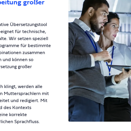
beitung großer
ative Übersetzungstool
eignet für technische,
te. Wir setzen speziell
programme für bestimmte
mbinationen zusammen
n und können so
rsetzung großer
h klingt, werden alle
on Muttersprachlern mit
tet und redigiert. Mit
d des Kontexts
eine korrekte
lichen Sprachfluss.