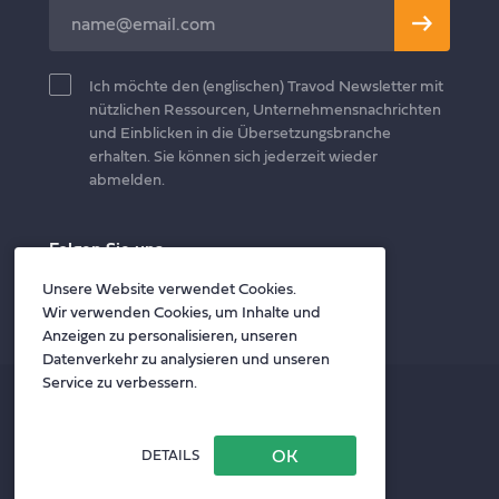
Leave
this
field
Ich möchte den (englischen) Travod Newsletter mit
blank
nützlichen Ressourcen, Unternehmensnachrichten
und Einblicken in die Übersetzungsbranche
erhalten. Sie können sich jederzeit wieder
abmelden.
Folgen Sie uns
Twitter
Facebook
LinkedIn
Unsere Website verwendet Cookies.
Wir verwenden Cookies, um Inhalte und
Anzeigen zu personalisieren, unseren
Datenverkehr zu analysieren und unseren
Service zu verbessern.
Datenschutzrichtlinie
Allgemeine Geschäftsbedingungen
DETAILS
Datenschutzrichtlinie für Auftragnehmer
Website by Your Next Agency