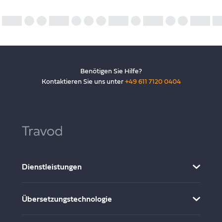
Benötigen Sie Hilfe?
Kontaktieren Sie uns unter
+49 611 7120 0404
Dienstleistungen
Multimedia-Lokalisierung
Übersetzungstechnologie
Übersetzung und Lokalisierung
Desktop-Publishing
CMS Connector & Integration