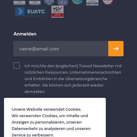
Anmelden
Leave
this
field
Ich möchte den (englischen) Travod Newsletter mit
blank
nützlichen Ressourcen, Unternehmensnachrichten
und Einblicken in die Übersetzungsbranche
erhalten. Sie können sich jederzeit wieder
abmelden.
Unsere Website verwendet Cookies.
Folgen Sie uns
Wir verwenden Cookies, um Inhalte und
Twitter
Facebook
LinkedIn
Anzeigen zu personalisieren, unseren
Datenverkehr zu analysieren und unseren
Service zu verbessern.