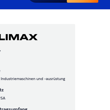
y
e
: Industriemaschinen und -ausrüstung
tz
USA
tragsumfang