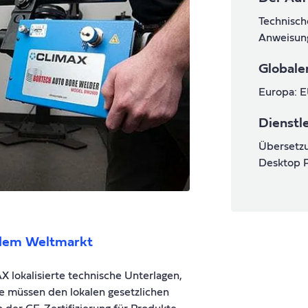
Technisch
Anweisun
Globale
Europa: 
Dienstl
Übersetzu
Desktop P
 dem Weltmarkt
X lokalisierte technische Unterlagen,
e müssen den lokalen gesetzlichen
der CE-Zertifizierung für Produkte,