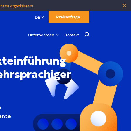
nt zu organisieren!
Preisanfrage
DE
Unternehmen
Kontakt
Suche
kteinführung
ehrsprachiger
n
ente