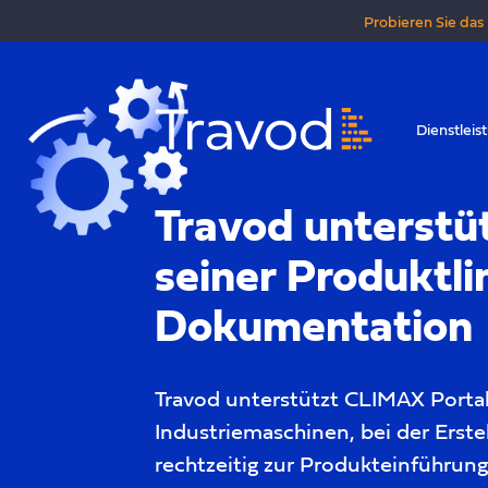
Probieren Sie das 
Dienstleis
Travod unterstü
seiner Produktl
Dokumentation
Travod unterstützt CLIMAX Portab
Industriemaschinen, bei der Erst
rechtzeitig zur Produkteinführun