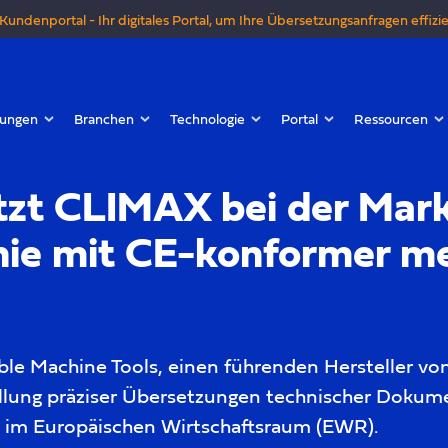
Kundenportal - Ihr digitales Portal, um Ihre Übersetzungsanfragen effizie
tungen
Branchen
Technologie
Portal
Ressourcen
tzt CLIMAX bei der Mar
inie mit CE-konformer m
le Machine Tools, einen führenden Hersteller vo
ellung präziser Übersetzungen technischer Dokum
g im Europäischen Wirtschaftsraum (EWR).