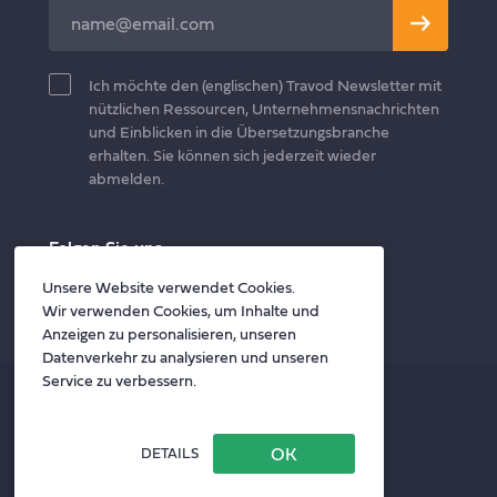
Leave
this
field
Ich möchte den (englischen) Travod Newsletter mit
blank
nützlichen Ressourcen, Unternehmensnachrichten
und Einblicken in die Übersetzungsbranche
erhalten. Sie können sich jederzeit wieder
abmelden.
Folgen Sie uns
Twitter
Facebook
LinkedIn
Unsere Website verwendet Cookies.
Wir verwenden Cookies, um Inhalte und
Anzeigen zu personalisieren, unseren
Datenverkehr zu analysieren und unseren
Service zu verbessern.
Datenschutzrichtlinie
Allgemeine Geschäftsbedingungen
DETAILS
Datenschutzrichtlinie für Auftragnehmer
Website by Your Next Agency