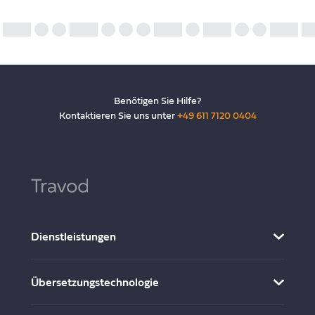
Benötigen Sie Hilfe?
Kontaktieren Sie uns unter
+49 611 7120 0404
Dienstleistungen
Multimedia-Lokalisierung
Übersetzungstechnologie
Übersetzung und Lokalisierung
Desktop-Publishing
CMS Connector & Integration