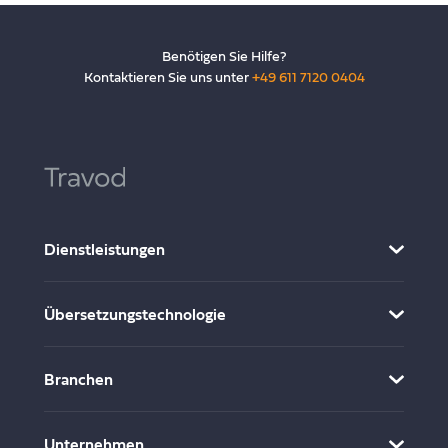
Benötigen Sie Hilfe?
Kontaktieren Sie uns unter
+49 611 7120 0404
Dienstleistungen
Multimedia-Lokalisierung
Übersetzungstechnologie
Übersetzung und Lokalisierung
Desktop-Publishing
CMS Connector & Integration
Branchen
Website- und Software-Lokalisierung
Übersetzungsworkflow-Management
Maschinenübersetzung
Marketing & Medien
Unternehmen
Spezieller Kundenbereich